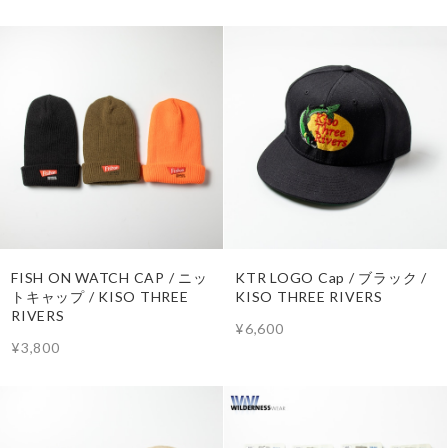
FISH ON WATCH CAP / ニッ
KTR LOGO Cap / ブラック /
トキャップ / KISO THREE
KISO THREE RIVERS
RIVERS
¥6,600
¥3,800