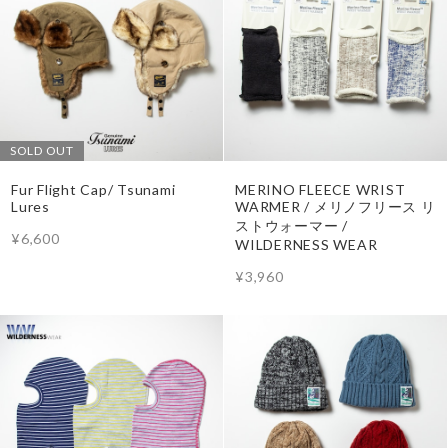
SOLD OUT
Fur Flight Cap/ Tsunami
MERINO FLEECE WRIST
Lures
WARMER / メリノフリース リ
ストウォーマー /
¥6,600
WILDERNESS WEAR
¥3,960