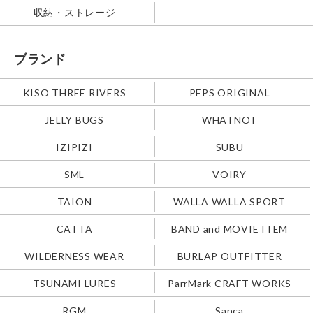
収納・ストレージ
ブランド
KISO THREE RIVERS
PEPS ORIGINAL
JELLY BUGS
WHATNOT
IZIPIZI
SUBU
SML
VOIRY
TAION
WALLA WALLA SPORT
CATTA
BAND and MOVIE ITEM
WILDERNESS WEAR
BURLAP OUTFITTER
TSUNAMI LURES
ParrMark CRAFT WORKS
RGM
Sanca