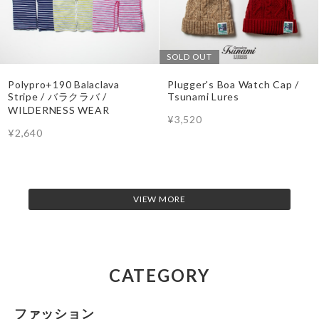
SOLD OUT
Polypro+190 Balaclava
Plugger's Boa Watch Cap /
Stripe / バラクラバ /
Tsunami Lures
WILDERNESS WEAR
¥3,520
¥2,640
VIEW MORE
CATEGORY
ファッション