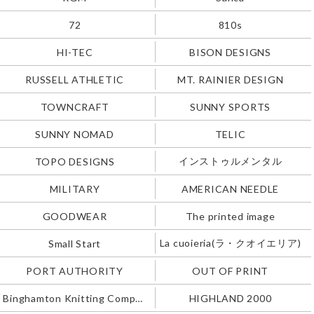
72
810s
HI-TEC
BISON DESIGNS
RUSSELL ATHLETIC
MT. RAINIER DESIGN
TOWNCRAFT
SUNNY SPORTS
SUNNY NOMAD
TELIC
インストゥルメンタル
TOPO DESIGNS
MILITARY
AMERICAN NEEDLE
GOODWEAR
The printed image
La cuoieria(ラ・クオイエリア)
Small Start
PORT AUTHORITY
OUT OF PRINT
Binghamton Knitting Company
HIGHLAND 2000