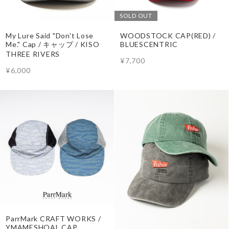
SOLD OUT
My Lure Said "Don't Lose
WOODSTOCK CAP(RED) /
Me." Cap / キャップ / KISO
BLUESCENTRIC
THREE RIVERS
¥7,700
¥6,000
ParrMark CRAFT WORKS /
YMAMESHOAL CAP