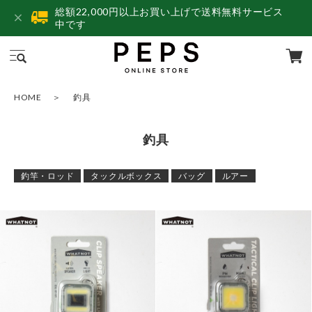
総額22,000円以上お買い上げで送料無料サービス
中です
HOME
釣具
釣具
釣竿・ロッド
タックルボックス
バッグ
ルアー