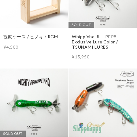
SOLD OUT
観察ケース / ヒノキ / RGM
Whippinho JL – PEPS
Exclusive Lure Color /
¥4,500
TSUNAMI LURES
¥15,950
SOLD OUT