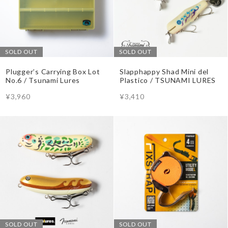
SOLD OUT
SOLD OUT
Plugger’s Carrying Box Lot
Slapphappy Shad Mini del
No.6 / Tsunami Lures
Plastico / TSUNAMI LURES
¥3,960
¥3,410
SOLD OUT
SOLD OUT