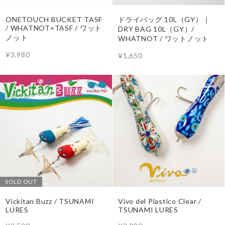
ONETOUCH BUCKET TASF
ドライバッグ 10L（GY）｜
/ WHATNOT×TASF / ワット
DRY BAG 10L（GY）/
ノット
WHATNOT / ワットノット
¥3,980
¥1,650
SOLD OUT
Vickitan Buzz / TSUNAMI
Vivo del Plastico Clear /
LURES
TSUNAMI LURES