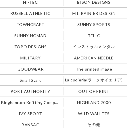
HI-TEC
BISON DESIGNS
RUSSELL ATHLETIC
MT. RAINIER DESIGN
TOWNCRAFT
SUNNY SPORTS
SUNNY NOMAD
TELIC
インストゥルメンタル
TOPO DESIGNS
MILITARY
AMERICAN NEEDLE
GOODWEAR
The printed image
La cuoieria(ラ・クオイエリア)
Small Start
PORT AUTHORITY
OUT OF PRINT
Binghamton Knitting Company
HIGHLAND 2000
IVY SPORT
WILD WALLETS
その他
BANSAC