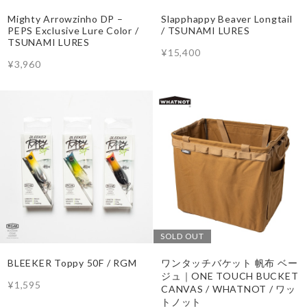
Mighty Arrowzinho DP –
Slapphappy Beaver Longtail
PEPS Exclusive Lure Color /
/ TSUNAMI LURES
TSUNAMI LURES
¥15,400
¥3,960
SOLD OUT
BLEEKER Toppy 50F / RGM
ワンタッチバケット 帆布 ベー
ジュ｜ONE TOUCH BUCKET
¥1,595
CANVAS / WHATNOT / ワッ
トノット