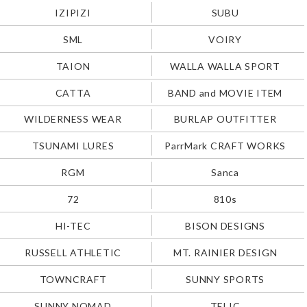
IZIPIZI
SUBU
SML
VOIRY
TAION
WALLA WALLA SPORT
CATTA
BAND and MOVIE ITEM
WILDERNESS WEAR
BURLAP OUTFITTER
TSUNAMI LURES
ParrMark CRAFT WORKS
RGM
Sanca
72
810s
HI-TEC
BISON DESIGNS
RUSSELL ATHLETIC
MT. RAINIER DESIGN
TOWNCRAFT
SUNNY SPORTS
SUNNY NOMAD
TELIC