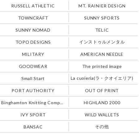
RUSSELL ATHLETIC
MT. RAINIER DESIGN
TOWNCRAFT
SUNNY SPORTS
SUNNY NOMAD
TELIC
インストゥルメンタル
TOPO DESIGNS
MILITARY
AMERICAN NEEDLE
GOODWEAR
The printed image
La cuoieria(ラ・クオイエリア)
Small Start
PORT AUTHORITY
OUT OF PRINT
Binghamton Knitting Company
HIGHLAND 2000
IVY SPORT
WILD WALLETS
その他
BANSAC