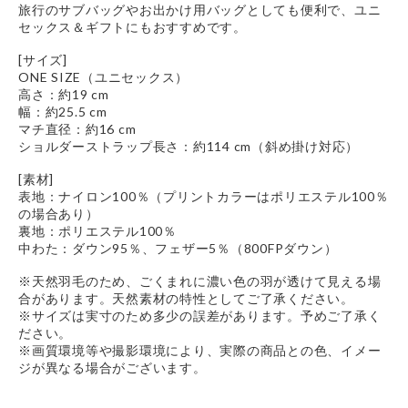
旅行のサブバッグやお出かけ用バッグとしても便利で、ユニ
セックス＆ギフトにもおすすめです。
[サイズ]
ONE SIZE（ユニセックス）
高さ：約19 cm
幅：約25.5 cm
マチ直径：約16 cm
ショルダーストラップ長さ：約114 cm（斜め掛け対応）
[素材]
表地：ナイロン100％（プリントカラーはポリエステル100％
の場合あり）
裏地：ポリエステル100％
中わた：ダウン95％、フェザー5％（800FPダウン）
※天然羽毛のため、ごくまれに濃い色の羽が透けて見える場
合があります。天然素材の特性としてご了承ください。
※サイズは実寸のため多少の誤差があります。予めご了承く
ださい。
※画質環境等や撮影環境により、実際の商品との色、イメー
ジが異なる場合がございます。