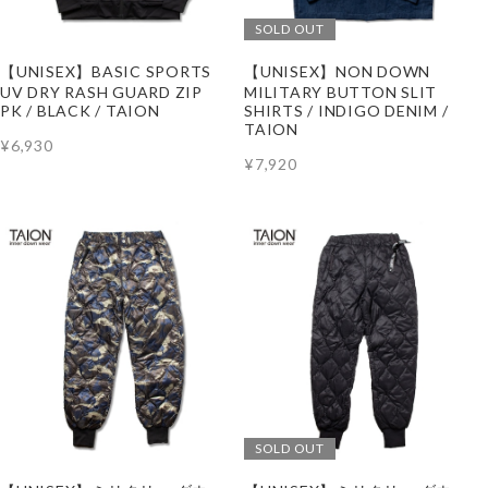
SOLD OUT
【UNISEX】BASIC SPORTS
【UNISEX】NON DOWN
UV DRY RASH GUARD ZIP
MILITARY BUTTON SLIT
PK / BLACK / TAION
SHIRTS / INDIGO DENIM /
TAION
¥6,930
¥7,920
SOLD OUT