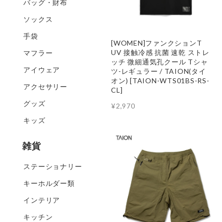
バッグ・財布
ソックス
手袋
[WOMEN]ファンクションT
UV 接触冷感 抗菌 速乾 ストレ
マフラー
ッチ 微細通気孔クール Tシャ
アイウェア
ツ-レギュラー / TAION(タイ
オン) [TAION-WTS01BS-RS-
アクセサリー
CL]
グッズ
¥2,970
キッズ
雑貨
ステーショナリー
キーホルダー類
インテリア
キッチン