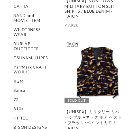
【UNISEX】NON DOWN
MILITARY BUTTON SLIT
CATTA
SHIRTS / BLUE DENIM /
BAND and
TAION
MOVIE ITEM
¥7,920
WILDERNESS
WEAR
BURLAP
OUTFITTER
TSUNAMI LURES
ParrMark CRAFT
WORKS
RGM
Sanca
72
SOLD OUT
810s
【UNISEX】ミリタリー リバ
ーシブル Vネック ボア ベスト
HI-TEC
/ ブラック×ペイントカモ /
BISON DESIGNS
TAION