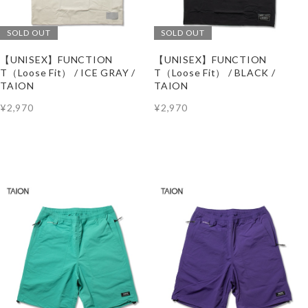
SOLD OUT
SOLD OUT
【UNISEX】FUNCTION
【UNISEX】FUNCTION
T（Loose Fit） / ICE GRAY /
T（Loose Fit） / BLACK /
TAION
TAION
¥2,970
¥2,970