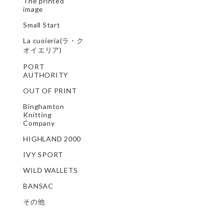
The printed
image
Small Start
La cuoieria(ラ・ク
オイエリア)
PORT
AUTHORITY
OUT OF PRINT
Binghamton
Knitting
Company
HIGHLAND 2000
IVY SPORT
WILD WALLETS
BANSAC
その他