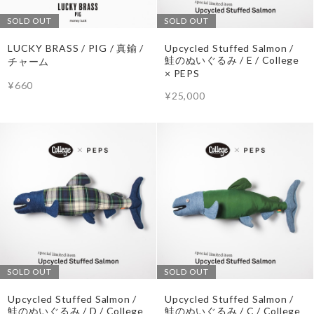
SOLD OUT
SOLD OUT
LUCKY BRASS / PIG / 真鍮 /
Upcycled Stuffed Salmon /
鮭のぬいぐるみ / E / College
チャーム
× PEPS
¥660
¥25,000
SOLD OUT
SOLD OUT
Upcycled Stuffed Salmon /
Upcycled Stuffed Salmon /
鮭のぬいぐるみ / D / College
鮭のぬいぐるみ / C / College