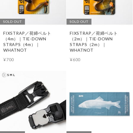
SOLD OUT
SOLD OUT
FIXSTRAP／荷締ベルト
FIXSTRAP／荷締ベルト
（4m）｜TIE-DOWN
（2m）｜TIE-DOWN
STRAPS（4m）｜
STRAPS（2m）｜
WHATNOT
WHATNOT
¥700
¥600