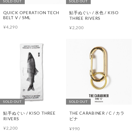
SOLD OUT
SOLD OUT
QUICK OPERATION TECH
鮎手ぬぐい / 水色 / KISO
BELT V / SML
THREE RIVERS
¥4,290
¥2,200
SOLD OUT
SOLD OUT
鮎手ぬぐい / KISO THREE
THE CARABINER / C / カラ
RIVERS
ビナ
¥2,200
¥990