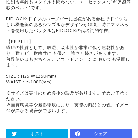
性別も年齢もスタイルも問わない、ユニセックスな“ギア感満
載のベルト”です。
FIDLOCK:ドイツのハーノバーに拠点がある会社でドイツら
しい機能美のあるシンプルなデザインが特徴。特にマグネッ
トを使用したバックルはFIDLOCKの代名詞的存在。
【PP BELT】
繊維の性質として、吸湿、吸水性が非常に低く速乾性があ
り、耐カビ、耐菌性に も優れ、強さと軽さがあります。
普段使いはもおちろん、アウトドアシーンに おいても活躍し
ます。
SIZE：H25 W1250(mm)
WAIST：〜1080(mm)
※サイズは実寸のため多少の誤差があります。予めご了承く
ださい。
※画質環境等や撮影環境により、実際の商品との色、イメー
ジが異なる場合がございます。
ポスト
シェア