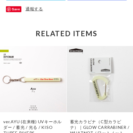
通報する
Save
RELATED ITEMS
ver.AYU (在来種) UVキーホル
蓄光カラビナ（C型カラビ
ダー / 蓄光 / 光る / KISO
ナ）｜GLOW CARRABINER /
THREE RIVERS
WHATNOT / ワットノット