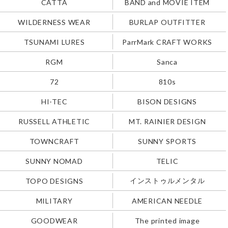
CATTA
BAND and MOVIE ITEM
WILDERNESS WEAR
BURLAP OUTFITTER
TSUNAMI LURES
ParrMark CRAFT WORKS
RGM
Sanca
72
810s
HI-TEC
BISON DESIGNS
RUSSELL ATHLETIC
MT. RAINIER DESIGN
TOWNCRAFT
SUNNY SPORTS
SUNNY NOMAD
TELIC
インストゥルメンタル
TOPO DESIGNS
MILITARY
AMERICAN NEEDLE
GOODWEAR
The printed image