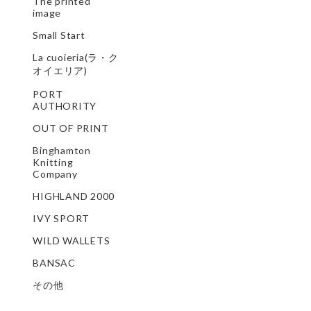
The printed
image
Small Start
La cuoieria(ラ・ク
オイエリア)
PORT
AUTHORITY
OUT OF PRINT
Binghamton
Knitting
Company
HIGHLAND 2000
IVY SPORT
WILD WALLETS
BANSAC
その他