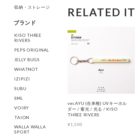
収納・ストレージ
RELATED I
ブランド
KISO THREE
RIVERS
PEPS ORIGINAL
JELLY BUGS
WHATNOT
IZIPIZI
SUBU
SML
ver.AYU (在来種) UVキーホル
VOIRY
ダー / 蓄光 / 光る / KISO
THREE RIVERS
TAION
¥1,500
WALLA WALLA
SPORT