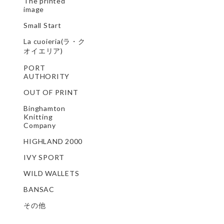
The printed
image
Small Start
La cuoieria(ラ・ク
オイエリア)
PORT
AUTHORITY
OUT OF PRINT
Binghamton
Knitting
Company
HIGHLAND 2000
IVY SPORT
WILD WALLETS
BANSAC
その他