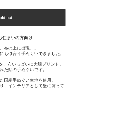
old out
お住まいの方向け
、布の上に出現。」
にも似合う手ぬぐいできました。
”を、布いっぱいに大胆プリント。
れた鮎の手ぬぐいです。
た国産手ぬぐい生地を使用。
り、インテリアとして壁に飾って