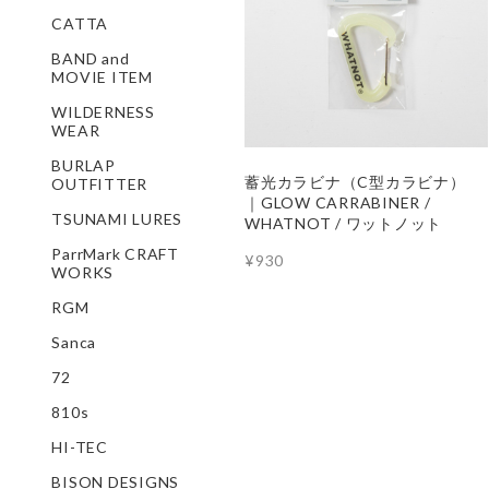
CATTA
BAND and
MOVIE ITEM
WILDERNESS
WEAR
BURLAP
蓄光カラビナ（C型カラビナ）
OUTFITTER
｜GLOW CARRABINER /
TSUNAMI LURES
WHATNOT / ワットノット
ParrMark CRAFT
¥930
WORKS
RGM
Sanca
72
810s
HI-TEC
BISON DESIGNS