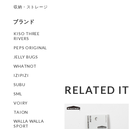
収納・ストレージ
ブランド
KISO THREE
RIVERS
PEPS ORIGINAL
JELLY BUGS
WHATNOT
IZIPIZI
SUBU
RELATED I
SML
VOIRY
TAION
WALLA WALLA
SPORT