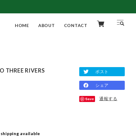
HOME
ABOUT
CONTACT
O THREE RIVERS
ポスト
シェア
通報する
Save
 shipping available