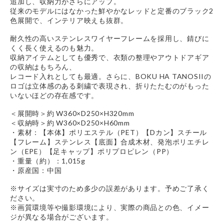
追加し、収納力がさらにアップ。
従来のモデルにはなかった鮮やかなレッドと定番のブラック2
色展開で、インテリア映えも抜群。
耐久性の高いステンレスワイヤーフレームを採用し、錆びに
くく長く使えるのも魅力。
収納アイテムとしても優秀で、衣類の整理やアウトドアギア
の収納はもちろん、
レコード入れとしても最適。さらに、BOKU HA TANOSIIの
ロゴは立体感のある刺繍で表現され、折りたたむのがもった
いないほどの存在感です。
＜展開時＞約 W360×D250×H320mm
＜収納時＞約 W360×D250×H60mm
・素材：【本体】ポリエステル（PET）【Dカン】スチール
【フレーム】ステンレス【底面】合成木材、発泡ポリエチレ
ン（EPE）【足キャップ】ポリプロピレン（PP）
・重量（約）：1,015g
・原産国：中国
※サイズは実寸のため多少の誤差があります。予めご了承く
ださい。
※画質環境等や撮影環境により、実際の商品との色、イメー
ジが異なる場合がございます。