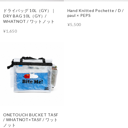
ドライバッグ 10L（GY）｜
Hand Knitted Pochette / D /
paul × PEPS
DRY BAG 10L（GY）/
WHATNOT / ワットノット
¥5,500
¥1,650
ONETOUCH BUCKET TASF
/ WHATNOT×TASF / ワット
ノット