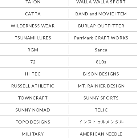
TAION
WALLA WALLA SPORT
CATTA
BAND and MOVIE ITEM
WILDERNESS WEAR
BURLAP OUTFITTER
TSUNAMI LURES
ParrMark CRAFT WORKS
RGM
Sanca
72
810s
HI-TEC
BISON DESIGNS
RUSSELL ATHLETIC
MT. RAINIER DESIGN
TOWNCRAFT
SUNNY SPORTS
SUNNY NOMAD
TELIC
インストゥルメンタル
TOPO DESIGNS
MILITARY
AMERICAN NEEDLE