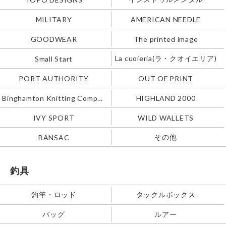
MILITARY
AMERICAN NEEDLE
GOODWEAR
The printed image
La cuoieria(ラ・クオイエリア)
Small Start
PORT AUTHORITY
OUT OF PRINT
Binghamton Knitting Company
HIGHLAND 2000
IVY SPORT
WILD WALLETS
その他
BANSAC
釣具
釣竿・ロッド
タックルボックス
バッグ
ルアー