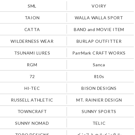
SML
VOIRY
TAION
WALLA WALLA SPORT
CATTA
BAND and MOVIE ITEM
WILDERNESS WEAR
BURLAP OUTFITTER
TSUNAMI LURES
ParrMark CRAFT WORKS
RGM
Sanca
72
810s
HI-TEC
BISON DESIGNS
RUSSELL ATHLETIC
MT. RAINIER DESIGN
TOWNCRAFT
SUNNY SPORTS
SUNNY NOMAD
TELIC
インストゥルメンタル
TOPO DESIGNS