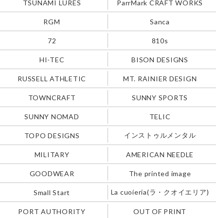
TSUNAMI LURES
ParrMark CRAFT WORKS
RGM
Sanca
72
810s
HI-TEC
BISON DESIGNS
RUSSELL ATHLETIC
MT. RAINIER DESIGN
TOWNCRAFT
SUNNY SPORTS
SUNNY NOMAD
TELIC
インストゥルメンタル
TOPO DESIGNS
MILITARY
AMERICAN NEEDLE
GOODWEAR
The printed image
La cuoieria(ラ・クオイエリア)
Small Start
PORT AUTHORITY
OUT OF PRINT