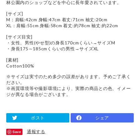
林公園内のショップなどを中心に長年愛されています。
[サイズ]
M：肩幅:42cm 身幅:47cm 着丈:71cm 袖丈:20cm
XL：肩幅:51cm 身幅:58cm 着丈:約78cm 袖丈:約22cm
[サイズ目安]
・女性、男性(やせ型)の身長170cmくらい→サイズM
・身長175～185cmくらいの男性→サイズXL
[素材]
Cotton100%
※サイズは実寸のため多少の誤差があります。予めご了承く
ださい。
※画質環境等や撮影環境により、実際の商品との色、イメー
ジが異なる場合がございます。
ポスト
シェア
通報する
Save