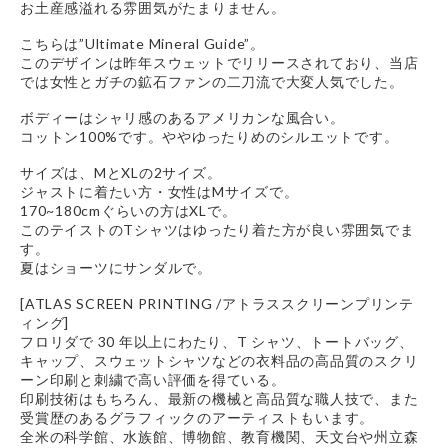
お土産感溢れる雰囲気がたまりません。
こちらは”Ultimate Mineral Guide”。
このデザインは昨年スウェットでリリースされており、当店
では女性とガチの鉱石ファンの二刀流で大変人気でした。
ボディーはシャリ感のあるアメリカンな風合い。
コットン100%です。ややゆったりめのシルエットです。
サイズは、MとXLの2サイズ。
ジャストに着たい方・女性はMサイズで。
170~180cmぐらいの方はXLで。
このテイストのTシャツはゆったり着た方が良い雰囲気でま
す。
夏はショーツにサンダルで。
[ATLAS SCREEN PRINTING /アトラススクリーンプリンテ
ィング]
フロリダで 30 年以上にわたり、T シャツ、トートバッグ、
キャップ、スウェットシャツなどの衣料品の高品質のスクリ
ーン印刷と刺繍で高い評価を得ている。
印刷技術はもちろん、最新の機械と高品質な職人技で、また
受賞歴のあるグラフィックのアーティストもいます。
全米の科学館、水族館、博物館、教育機関、天文台や州立森