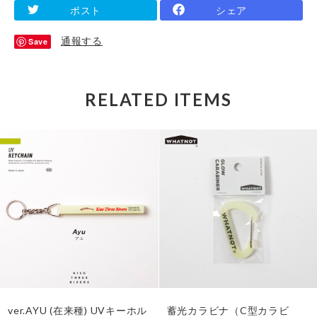
ポスト
シェア
通報する
Save
RELATED ITEMS
ver.AYU (在来種) UVキーホル
蓄光カラビナ（C型カラビ