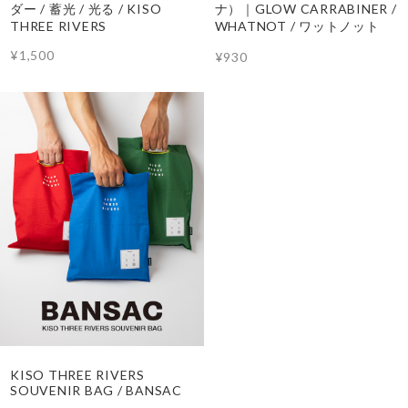
ダー / 蓄光 / 光る / KISO
ナ）｜GLOW CARRABINER /
THREE RIVERS
WHATNOT / ワットノット
¥1,500
¥930
KISO THREE RIVERS
SOUVENIR BAG / BANSAC