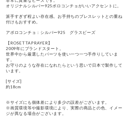
非常に貴重なビーズです。
オリジナルシルバー925ポロコンチョがいいアクセントに。
派手すぎず程よい存在感。お手持ちのブレスレットとの重ね
付けもおすすめ。
アポロコンチョ：シルバー925 グラスビーズ
【ROSETTAPRAYER】
2009年にブランドスタート。
世界中から厳選したパーツを使い一つ一つ手作りしていま
す。
お守りのような存在になれたらという思いで日本で製作して
います。
[サイズ]
約18cm
※サイズにも個体差により多少の誤差がございます。
※画質環境等や撮影環境により、実際の商品との色、イメー
ジが異なる場合がございます。