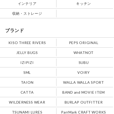
インテリア
キッチン
収納・ストレージ
ブランド
KISO THREE RIVERS
PEPS ORIGINAL
JELLY BUGS
WHATNOT
IZIPIZI
SUBU
SML
VOIRY
TAION
WALLA WALLA SPORT
CATTA
BAND and MOVIE ITEM
WILDERNESS WEAR
BURLAP OUTFITTER
TSUNAMI LURES
ParrMark CRAFT WORKS