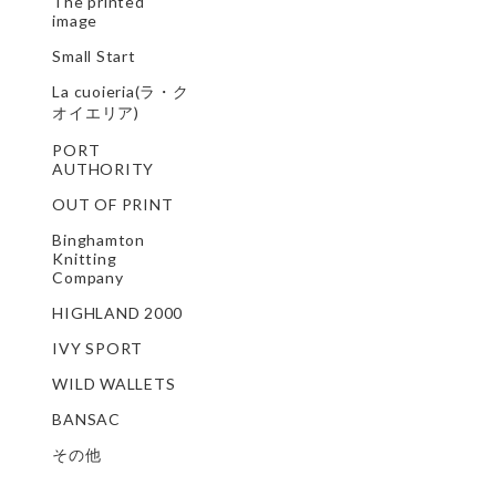
The printed
image
Small Start
La cuoieria(ラ・ク
オイエリア)
PORT
AUTHORITY
OUT OF PRINT
Binghamton
Knitting
Company
HIGHLAND 2000
IVY SPORT
WILD WALLETS
BANSAC
その他