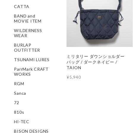
CATTA
BAND and
MOVIE ITEM
WILDERNESS
WEAR
BURLAP
OUTFITTER
ミリタリー ダウンショルダー
TSUNAMI LURES
バッグ / ダークネイビー /
TAION
ParrMark CRAFT
WORKS
¥5,940
RGM
Sanca
72
810s
HI-TEC
BISON DESIGNS