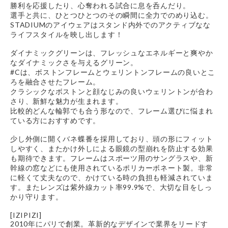
勝利を応援したり、心奪われる試合に息を呑んだり。
選手と共に、ひとつひとつのその瞬間に全力でのめり込む。
STADIUMのアイウェアはスタンド内外でのアクティブなな
ライフスタイルを映し出します！
ダイナミックグリーンは、フレッシュなエネルギーと爽やか
なダイナミックさを与えるグリーン。
#Cは、ボストンフレームとウェリントンフレームの良いとこ
ろを融合させたフレーム。
クラシックなボストンと顔なじみの良いウェリントンが合わ
さり、新鮮な魅力が生まれます。
比較的どんな輪郭でも合う形なので、フレーム選びに悩まれ
ている方におすすめです。
少し外側に開くバネ蝶番を採用しており、頭の形にフィット
しやすく、またかけ外しによる眼鏡の型崩れを防止する効果
も期待できます。フレームはスポーツ用のサングラスや、新
幹線の窓などにも使用されているポリカーボネート製。非常
に軽くて丈夫なので、かけている時の負担も軽減されていま
す。またレンズは紫外線カット率99.9%で、大切な目をしっ
かり守ります。
[IZIPIZI]
2010年にパリで創業。革新的なデザインで業界をリードす