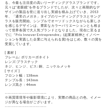
る、今最も注目度の高いリーディンググラスブランドです。
元々は”老眼鏡”を作るブランドでしたが、次々と画期的なデ
ザインの製品を世に送り出し実績を積み上げていき、2013
年、「通常のメガネ」タイプのリーディンググラスとサング
ラスを販売開始。シンプルでオーソドックスながらも新しさ
を感じるデザインは、豊富なカラーバリエーションとも相ま
って世界各国で大人気ブランドとなりました。現在に至るま
でに『Prix Innover Entreprendre』(起業家精神とイノベー
ションを実践した企業に与えられる賞)をはじめ、数々の賞を
受賞しています。
[ 素材 ]
フレーム: ポリカーボネイト
レンズ:プラスチック
ネジ、ヒンジ、ビス: 銅、ニッケルメッキ
[ サイズ ]
フロント幅：138mm
テンプル長：143mm
レンズ高さ：44mm
------------------------------
※画質環境等や撮影環境により、実際の商品との色、イメー
ジが異なる場合がございます。
------------------------------