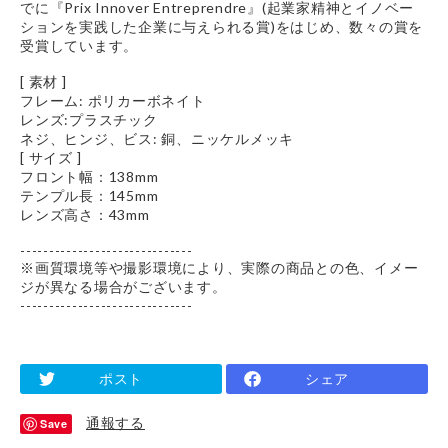
でに『Prix Innover Entreprendre』(起業家精神とイノベー
ションを実践した企業に与えられる賞)をはじめ、数々の賞を
受賞しています。
[ 素材 ]
フレーム: ポリカーボネイト
レンズ:プラスチック
ネジ、ヒンジ、ビス: 銅、ニッケルメッキ
[ サイズ ]
フロント幅：138mm
テンプル長：145mm
レンズ高さ：43mm
------------------------------
※画質環境等や撮影環境により、実際の商品との色、イメー
ジが異なる場合がございます。
------------------------------
ポスト
シェア
通報する
Save