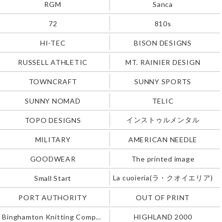
RGM
Sanca
72
810s
HI-TEC
BISON DESIGNS
RUSSELL ATHLETIC
MT. RAINIER DESIGN
TOWNCRAFT
SUNNY SPORTS
SUNNY NOMAD
TELIC
インストゥルメンタル
TOPO DESIGNS
MILITARY
AMERICAN NEEDLE
GOODWEAR
The printed image
La cuoieria(ラ・クオイエリア)
Small Start
PORT AUTHORITY
OUT OF PRINT
Binghamton Knitting Company
HIGHLAND 2000