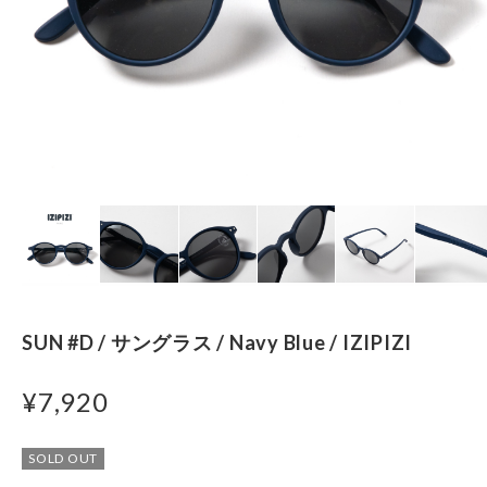
SUN #D / サングラス / Navy Blue / IZIPIZI
¥7,920
SOLD OUT