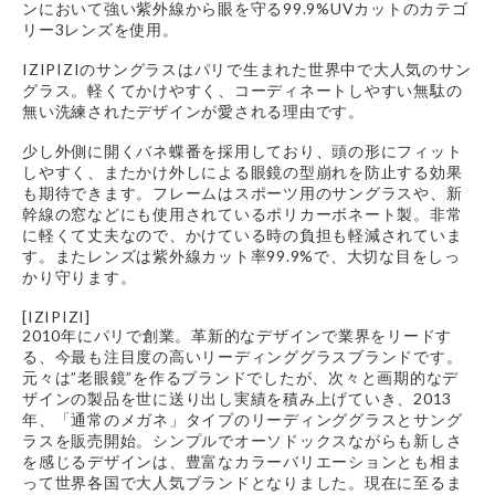
ンにおいて強い紫外線から眼を守る99.9%UVカットのカテゴ
リー3レンズを使用。
IZIPIZIのサングラスはパリで生まれた世界中で大人気のサン
グラス。軽くてかけやすく、コーディネートしやすい無駄の
無い洗練されたデザインが愛される理由です。
少し外側に開くバネ蝶番を採用しており、頭の形にフィット
しやすく、またかけ外しによる眼鏡の型崩れを防止する効果
も期待できます。フレームはスポーツ用のサングラスや、新
幹線の窓などにも使用されているポリカーボネート製。非常
に軽くて丈夫なので、かけている時の負担も軽減されていま
す。またレンズは紫外線カット率99.9%で、大切な目をしっ
かり守ります。
[IZIPIZI]
2010年にパリで創業。革新的なデザインで業界をリードす
る、今最も注目度の高いリーディンググラスブランドです。
元々は”老眼鏡”を作るブランドでしたが、次々と画期的なデ
ザインの製品を世に送り出し実績を積み上げていき、2013
年、「通常のメガネ」タイプのリーディンググラスとサング
ラスを販売開始。シンプルでオーソドックスながらも新しさ
を感じるデザインは、豊富なカラーバリエーションとも相ま
って世界各国で大人気ブランドとなりました。現在に至るま