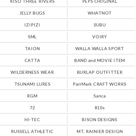
KISO THREE RIVERS
PEPS ORIGINAL
JELLY BUGS
WHATNOT
IZIPIZI
SUBU
SML
VOIRY
TAION
WALLA WALLA SPORT
CATTA
BAND and MOVIE ITEM
WILDERNESS WEAR
BURLAP OUTFITTER
TSUNAMI LURES
ParrMark CRAFT WORKS
RGM
Sanca
72
810s
HI-TEC
BISON DESIGNS
RUSSELL ATHLETIC
MT. RAINIER DESIGN