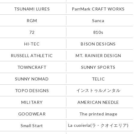
TSUNAMI LURES
ParrMark CRAFT WORKS
RGM
Sanca
72
810s
HI-TEC
BISON DESIGNS
RUSSELL ATHLETIC
MT. RAINIER DESIGN
TOWNCRAFT
SUNNY SPORTS
SUNNY NOMAD
TELIC
インストゥルメンタル
TOPO DESIGNS
MILITARY
AMERICAN NEEDLE
GOODWEAR
The printed image
La cuoieria(ラ・クオイエリア)
Small Start