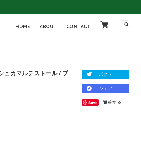
HOME
ABOUT
CONTACT
 マサイシュカマルチストール / ブ
ポスト
シェア
通報する
Save