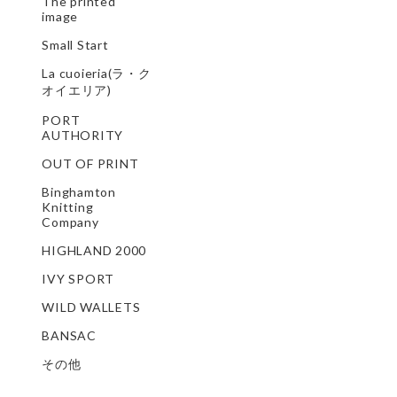
The printed
image
Small Start
La cuoieria(ラ・ク
オイエリア)
PORT
AUTHORITY
OUT OF PRINT
Binghamton
Knitting
Company
HIGHLAND 2000
IVY SPORT
WILD WALLETS
BANSAC
その他