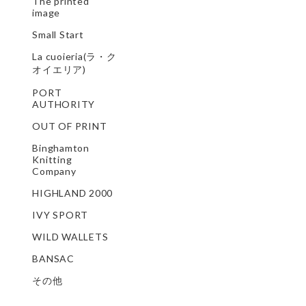
The printed
image
Small Start
La cuoieria(ラ・ク
オイエリア)
PORT
AUTHORITY
OUT OF PRINT
Binghamton
Knitting
Company
HIGHLAND 2000
IVY SPORT
WILD WALLETS
BANSAC
その他