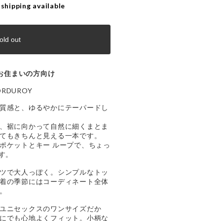
 shipping available
old out
お住まいの方向け
ORDUROY
質感と、ゆるやかにテーパードし
、裾に向かって自然に細くまとま
てもきちんと見える一本です。
ポケットとキー ループで、ちょっ
す。
ツで大人っぽく。シンプルなトッ
着の季節にはコーディネート全体
。
ユニセックスのワンサイズだか
にでも心地よくフィット。小柄な