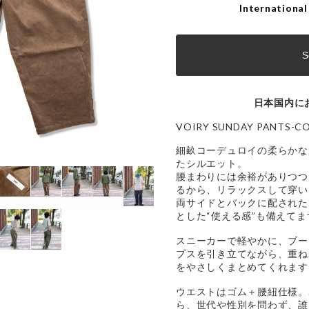
International
S
日本国内に
VOIRY SUNDAY PANTS-C
細畝コーデュロイの柔らかな
たシルエット。
腰まわりには余裕がありつつ
るから、リラックスして穿い
両サイドとバックに配された
とした“使える感”も備えてま
スニーカーで軽やかに、ブー
プスを引き立てながら、重ね
をやさしくまとめてくれます
ウエストはゴム＋腰紐仕様。
ら、世代や性別を問わず、誰