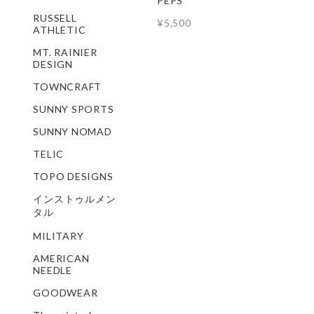
PEPS
RUSSELL
¥5,500
ATHLETIC
MT. RAINIER
DESIGN
TOWNCRAFT
SUNNY SPORTS
SUNNY NOMAD
TELIC
TOPO DESIGNS
インストゥルメン
タル
MILITARY
AMERICAN
NEEDLE
GOODWEAR