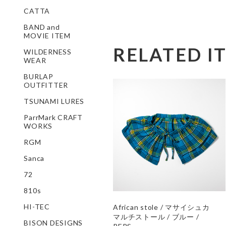
CATTA
BAND and
MOVIE ITEM
RELATED I
WILDERNESS
WEAR
BURLAP
OUTFITTER
TSUNAMI LURES
ParrMark CRAFT
WORKS
RGM
Sanca
72
810s
HI-TEC
African stole / マサイシュカ
マルチストール / ブルー /
BISON DESIGNS