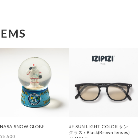
TEMS
NASA SNOW GLOBE
#E SUN LIGHT COLOR サン
グラス / Black(Brown lenses)
¥5,500