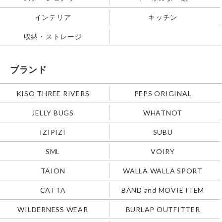
インテリア
キッチン
収納・ストレージ
ブランド
KISO THREE RIVERS
PEPS ORIGINAL
JELLY BUGS
WHATNOT
IZIPIZI
SUBU
SML
VOIRY
TAION
WALLA WALLA SPORT
CATTA
BAND and MOVIE ITEM
WILDERNESS WEAR
BURLAP OUTFITTER