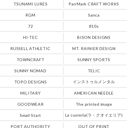
TSUNAMI LURES
ParrMark CRAFT WORKS
RGM
Sanca
72
810s
HI-TEC
BISON DESIGNS
RUSSELL ATHLETIC
MT. RAINIER DESIGN
TOWNCRAFT
SUNNY SPORTS
SUNNY NOMAD
TELIC
インストゥルメンタル
TOPO DESIGNS
MILITARY
AMERICAN NEEDLE
GOODWEAR
The printed image
La cuoieria(ラ・クオイエリア)
Small Start
PORT AUTHORITY
OUT OF PRINT