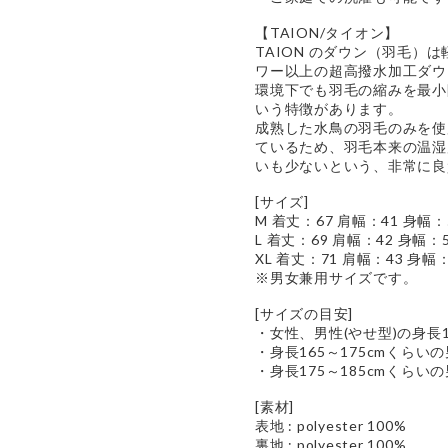
【TAION/タイオン】
TAION のダウン（羽毛）
ワー以上の超高撥水加工ダウ
環境下でも羽毛の縮みを最小
いう特徴があります。
成熟した水鳥の羽毛のみを使
ているため、羽毛本来の温湿
いも少ないという、非常に良
[サイズ]
M 着丈：67 肩幅：41 身幅：5
L 着丈：69 肩幅：42 身幅：5
XL 着丈：71 肩幅：43 身幅：
※男女兼用サイズです。
[サイズの目安]
・女性、男性(やせ型)の身長
・身長165～175cmくらい
・身長175～185cmくらい
[素材]
表地 : polyester 100%
裏地 : polyester 100%