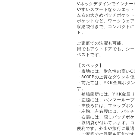
Vネックデザインでインナー
やすいスマートなシルエット
左右の大きめパッチポケット
ポケットなど、ワークウェア
収納袋付きで、コンパクトに
ト。
ご家庭での洗濯も可能。
街でもアウトドアでも、シー
ベストです。
【スペック】
・表地には、耐久性の高いC
・800FPの上質なダウンを
・前たては、YKK金属ボタン
す。
・補強箇所には、YKK金属
・左脇には、ハンマーループ
・左後ろには、フラップポケ
・左胸、左右腰には、パッチ
・右裏には、隠しパッチポケ
・収納袋が付いています。コ
便利です。外出や旅行に最適
・ご家庭での洗濯も可能です