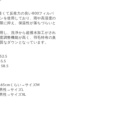
は軽くて反発力の良い800フィルパ
ンを使用しており、雨や高湿度の
限に抑え、保温性が落ちづらいと
用し、洗浄から超撥水加工がされ
度調整機能が高く、羽毛特有の臭
質なダウンとなっています。
2.5
5.5
58.5
165cmくらい→サイズM
の男性→サイズL
の男性→サイズXL