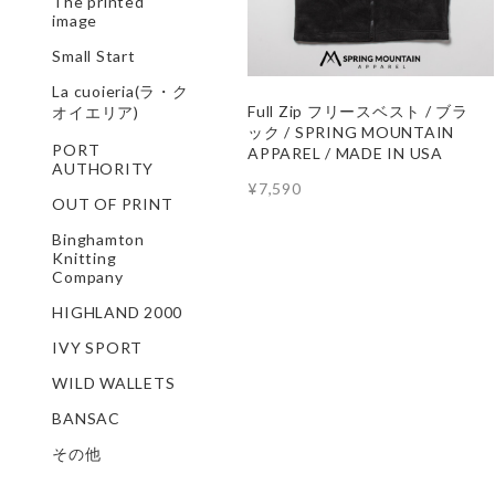
The printed
image
Small Start
La cuoieria(ラ・ク
Full Zip フリースベスト / ブラ
オイエリア)
ック / SPRING MOUNTAIN
PORT
APPAREL / MADE IN USA
AUTHORITY
¥7,590
OUT OF PRINT
Binghamton
Knitting
Company
HIGHLAND 2000
IVY SPORT
WILD WALLETS
BANSAC
その他