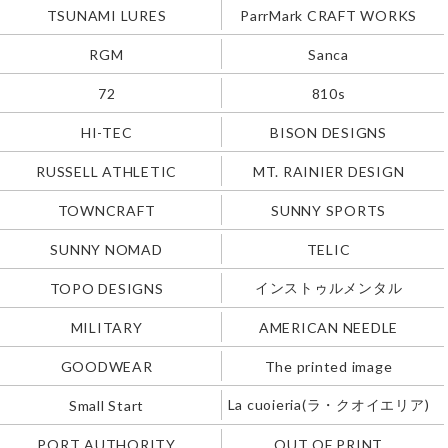
TSUNAMI LURES
ParrMark CRAFT WORKS
RGM
Sanca
72
810s
HI-TEC
BISON DESIGNS
RUSSELL ATHLETIC
MT. RAINIER DESIGN
TOWNCRAFT
SUNNY SPORTS
SUNNY NOMAD
TELIC
インストゥルメンタル
TOPO DESIGNS
MILITARY
AMERICAN NEEDLE
GOODWEAR
The printed image
La cuoieria(ラ・クオイエリア)
Small Start
PORT AUTHORITY
OUT OF PRINT