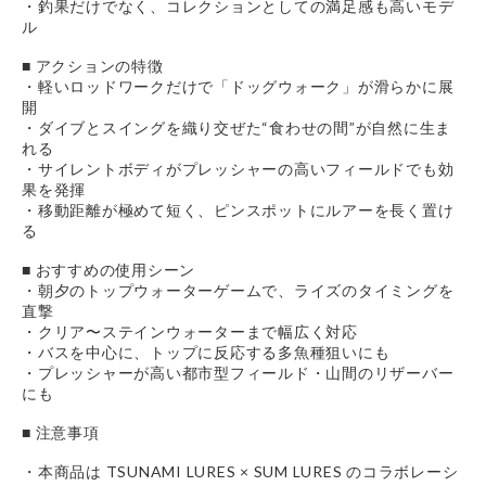
・釣果だけでなく、コレクションとしての満足感も高いモデ
ル
■ アクションの特徴
・軽いロッドワークだけで「ドッグウォーク」が滑らかに展
開
・ダイブとスイングを織り交ぜた“食わせの間”が自然に生ま
れる
・サイレントボディがプレッシャーの高いフィールドでも効
果を発揮
・移動距離が極めて短く、ピンスポットにルアーを長く置け
る
■ おすすめの使用シーン
・朝夕のトップウォーターゲームで、ライズのタイミングを
直撃
・クリア〜ステインウォーターまで幅広く対応
・バスを中心に、トップに反応する多魚種狙いにも
・プレッシャーが高い都市型フィールド・山間のリザーバー
にも
■ 注意事項
・本商品は TSUNAMI LURES × SUM LURES のコラボレーシ