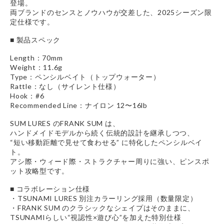
登場。
両ブランドのセンスとノウハウが交差した、2025シーズン限
定仕様です。
■ 製品スペック
Length：70mm
Weight：11.6g
Type：ペンシルベイト（トップウォーター）
Rattle：なし（サイレント仕様）
Hook：#6
Recommended Line：ナイロン 12〜16lb
SUM LURES のFRANK SUM は、
ハンドメイドモデルから続く伝統的設計を継承しつつ、
“短い移動距離で見せて食わせる” に特化したペンシルベイ
ト。
アシ際・ウィード際・ストラクチャー周りに強い、ピンスポ
ット攻略型です。
■ コラボレーション仕様
・TSUNAMI LURES 別注カラーリング採用（数量限定）
・FRANK SUM のクラシックなシェイプはそのままに、
TSUNAMIらしい“視認性×遊び心”を加えた特別仕様