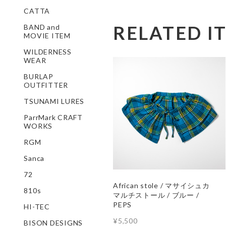
CATTA
RELATED I
BAND and
MOVIE ITEM
WILDERNESS
WEAR
BURLAP
OUTFITTER
TSUNAMI LURES
ParrMark CRAFT
WORKS
RGM
Sanca
72
African stole / マサイシュカ
810s
マルチストール / ブルー /
PEPS
HI-TEC
¥5,500
BISON DESIGNS