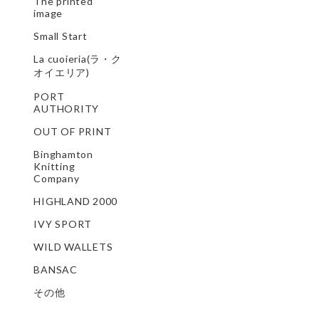
The printed
image
Small Start
La cuoieria(ラ・ク
オイエリア)
PORT
AUTHORITY
OUT OF PRINT
Binghamton
Knitting
Company
HIGHLAND 2000
IVY SPORT
WILD WALLETS
BANSAC
その他