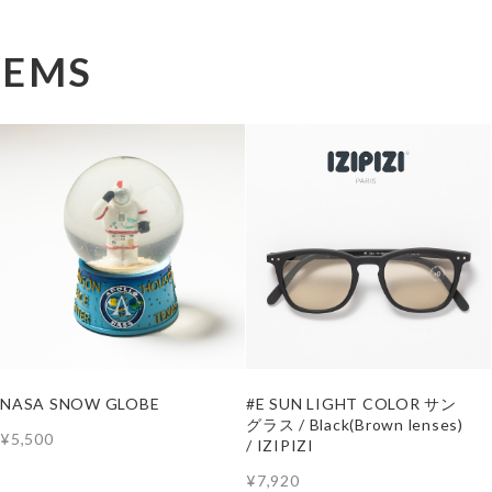
TEMS
NASA SNOW GLOBE
#E SUN LIGHT COLOR サン
グラス / Black(Brown lenses)
¥5,500
/ IZIPIZI
¥7,920