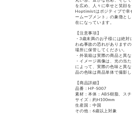
を広め、人々に幸せと笑顔を
Hoptimistはポジティブ
ームーブメント」の象徴とし
在になっています。
【注意事項】
・3歳未満のお子様には絶対
わぬ事故の恐れがありますの
場所に保管してください。
・外装箱は実際の商品と異な
・イメージ画像は、光の当た
によって、実際の色味と異な
品の色味は商品単体で撮影し
【商品詳細】
品番：HP-S007
素材：本体：ABS樹脂、ス
サイズ：約H100mm
生産国：中国
その他：6歳以上対象