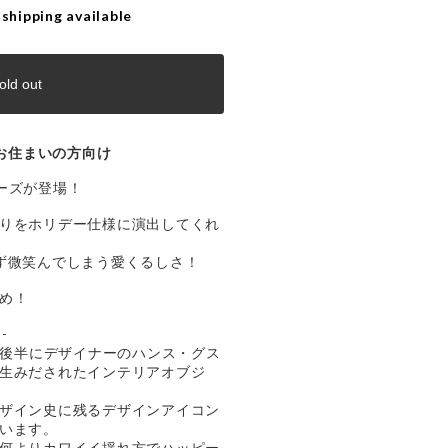
 shipping available
old out
お住まいの方向け
リーズが登場！
りをホリデー仕様に演出してくれ
ず微笑んでしまう愛くるしさ！
め！
-
60年代後半にデザイナーのハンス・グス
生みだされたインテリアオブジ
ザイン史に残るデザインアイコン
います。
何よりカワイイ揺れ方でハッピー