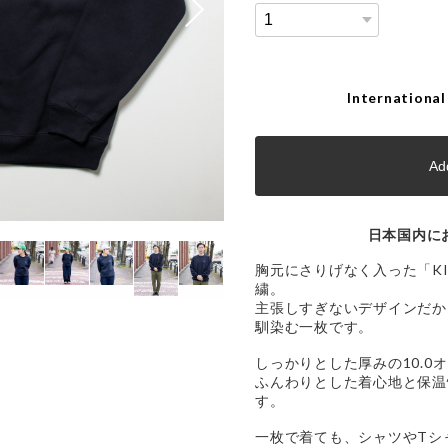
International
Add
日本国内に
胸元にさりげなく入った「KISO
繍。
主張しすぎないデザインだか
馴染む一枚です。
しっかりとした厚みの10.0
ふんわりとした着心地と保温
す。
一枚で着ても、シャツやTシ