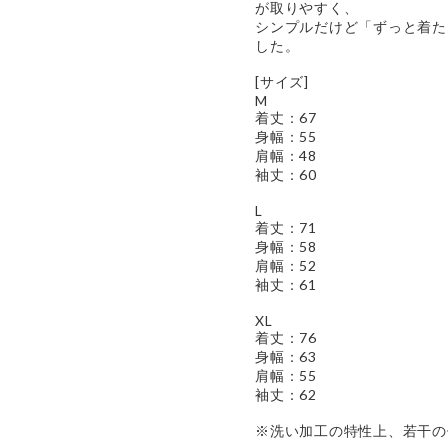
が取りやすく、
シンプルだけど「ずっと着た
した。
[サイズ]
M
着丈：67
身幅：55
肩幅：48
袖丈：60
L
着丈：71
身幅：58
肩幅：52
袖丈：61
XL
着丈：76
身幅：63
肩幅：55
袖丈：62
※洗い加工の特性上、若干の