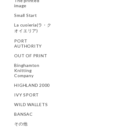
The printed
image
Small Start
La cuoieria(ラ・ク
オイエリア)
PORT
AUTHORITY
OUT OF PRINT
Binghamton
Knitting
Company
HIGHLAND 2000
IVY SPORT
WILD WALLETS
BANSAC
その他