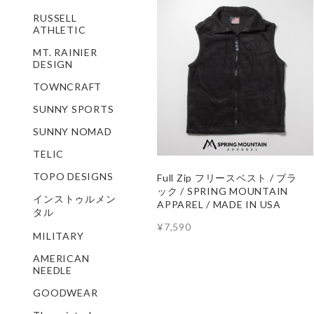
RUSSELL
ATHLETIC
MT. RAINIER
DESIGN
TOWNCRAFT
SUNNY SPORTS
SUNNY NOMAD
TELIC
TOPO DESIGNS
Full Zip フリースベスト / ブラ
ック / SPRING MOUNTAIN
インストゥルメン
APPAREL / MADE IN USA
タル
¥7,590
MILITARY
AMERICAN
NEEDLE
GOODWEAR