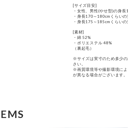
[サイズ目安]
・女性、男性(やせ型)の身長
・身長170～180cmくらい
・身長175～185cmくらい
[素材]
・綿 52%
・ポリエステル 48%
（裏起毛）
※サイズは実寸のため多少の
さい。
※画質環境等や撮影環境によ
が異なる場合がございます。
TEMS