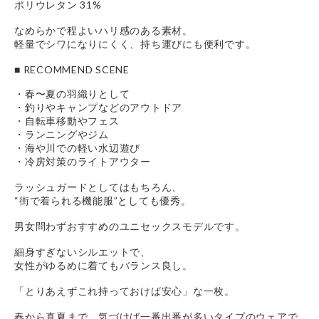
ポリウレタン 31%
なめらかで程よいハリ感のある素材。
軽量でシワになりにくく、持ち運びにも便利です。
■ RECOMMEND SCENE
・春〜夏の羽織りとして
・釣りやキャンプなどのアウトドア
・自転車移動やフェス
・ランニングやジム
・海や川での軽い水辺遊び
・冷房対策のライトアウター
ラッシュガードとしてはもちろん、
“街で着られる機能服”としても優秀。
男女問わずおすすめのユニセックスモデルです。
細身すぎないシルエットで、
女性がゆるめに着てもバランス良し。
「とりあえずこれ持っておけば安心」な一枚。
春から真夏まで、気づけば一番出番が多いタイプのウェアで