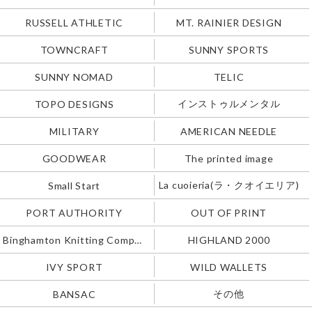
RUSSELL ATHLETIC
MT. RAINIER DESIGN
TOWNCRAFT
SUNNY SPORTS
SUNNY NOMAD
TELIC
インストゥルメンタル
TOPO DESIGNS
MILITARY
AMERICAN NEEDLE
GOODWEAR
The printed image
La cuoieria(ラ・クオイエリア)
Small Start
PORT AUTHORITY
OUT OF PRINT
Binghamton Knitting Company
HIGHLAND 2000
IVY SPORT
WILD WALLETS
その他
BANSAC