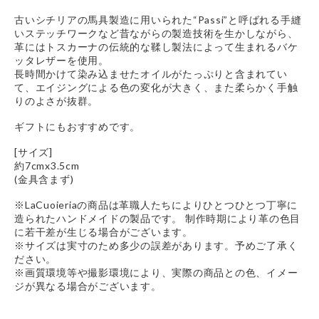
古いシチリアの馬具製造に用いられた“Passi”と呼ばれる手縫
いステッチワークなど昔ながらの製造技術を生かしながら、
革にはトスカーナの伝統的な鞣し製法によって生まれるバケ
ッタレザーを使用。
長時間かけて染み込ませたオイルがたっぷりと含まれてい
て、エイジングによる色の変化が大きく、また柔らかく手触
りのよさが抜群。
ギフトにもおすすめです。
[サイズ]
約7cmx3.5cm
(金具含まず)
※LaCuoieriaの商品は革職人たちによりひとつひとつ丁寧に
造られたハンドメイドの製品です。 制作時期により革の色目
に若干差が生じる場合がございます。
※サイズは実寸のため多少の誤差があります。予めご了承く
ださい。
※画質環境等や撮影環境により、実際の商品との色、イメー
ジが異なる場合がございます。