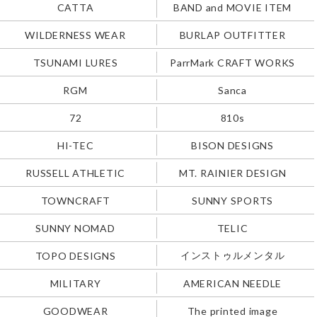
CATTA
BAND and MOVIE ITEM
WILDERNESS WEAR
BURLAP OUTFITTER
TSUNAMI LURES
ParrMark CRAFT WORKS
RGM
Sanca
72
810s
HI-TEC
BISON DESIGNS
RUSSELL ATHLETIC
MT. RAINIER DESIGN
TOWNCRAFT
SUNNY SPORTS
SUNNY NOMAD
TELIC
インストゥルメンタル
TOPO DESIGNS
MILITARY
AMERICAN NEEDLE
GOODWEAR
The printed image