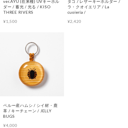
ver.AYU (在来種) UVキーホル
タコ / レザーキーホルダー /
ダー / 蓄光 / 光る / KISO
ラ・クオイエリア / La
THREE RIVERS
cuoieria /
¥1,500
¥2,420
ペルー産ハムシ / シイ材・鹿
革 / キーチェーン / JELLY
BUGS
¥4,000