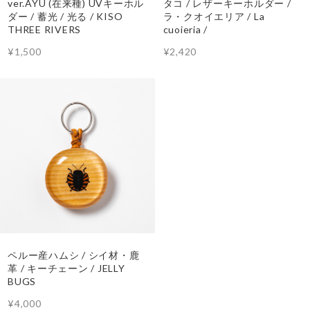
ver.AYU (在来種) UVキーホル
タコ / レザーキーホルダー /
ダー / 蓄光 / 光る / KISO
ラ・クオイエリア / La
THREE RIVERS
cuoieria /
¥1,500
¥2,420
ペルー産ハムシ / シイ材・鹿
革 / キーチェーン / JELLY
BUGS
¥4,000