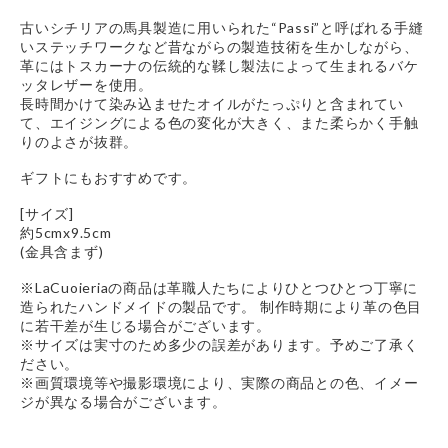
古いシチリアの馬具製造に用いられた“Passi”と呼ばれる手縫
いステッチワークなど昔ながらの製造技術を生かしながら、
革にはトスカーナの伝統的な鞣し製法によって生まれるバケ
ッタレザーを使用。
長時間かけて染み込ませたオイルがたっぷりと含まれてい
て、エイジングによる色の変化が大きく、また柔らかく手触
りのよさが抜群。
ギフトにもおすすめです。
[サイズ]
約5cmx9.5cm
(金具含まず)
※LaCuoieriaの商品は革職人たちによりひとつひとつ丁寧に
造られたハンドメイドの製品です。 制作時期により革の色目
に若干差が生じる場合がございます。
※サイズは実寸のため多少の誤差があります。予めご了承く
ださい。
※画質環境等や撮影環境により、実際の商品との色、イメー
ジが異なる場合がございます。