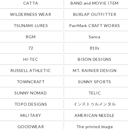
CATTA
BAND and MOVIE ITEM
WILDERNESS WEAR
BURLAP OUTFITTER
TSUNAMI LURES
ParrMark CRAFT WORKS
RGM
Sanca
72
810s
HI-TEC
BISON DESIGNS
RUSSELL ATHLETIC
MT. RAINIER DESIGN
TOWNCRAFT
SUNNY SPORTS
SUNNY NOMAD
TELIC
インストゥルメンタル
TOPO DESIGNS
MILITARY
AMERICAN NEEDLE
GOODWEAR
The printed image