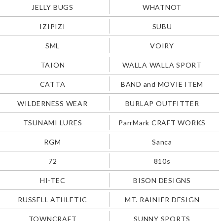
JELLY BUGS
WHATNOT
IZIPIZI
SUBU
SML
VOIRY
TAION
WALLA WALLA SPORT
CATTA
BAND and MOVIE ITEM
WILDERNESS WEAR
BURLAP OUTFITTER
TSUNAMI LURES
ParrMark CRAFT WORKS
RGM
Sanca
72
810s
HI-TEC
BISON DESIGNS
RUSSELL ATHLETIC
MT. RAINIER DESIGN
TOWNCRAFT
SUNNY SPORTS