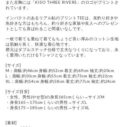
また左胸には「KISO THREE RIVERS」のロゴがプリントさ
れています。
インパクトのあるリアル鮎のプリントTEEは、友釣り好きや
魚好きな方はもちろん、釣り好きな家族や友人へのプレゼン
トとしても喜ばれること間違いなしです。
一枚で着ても重ねて着てもちょうど良い厚みのコットン生地
は肌触り良く、快適な着心地です。
襟元はダブルステッチ仕様で丈夫なつくりになっており、永
く愛用いただけるTシャツとなっています。
[サイズ]
M：肩幅:約46cm 身幅:約52cm 着丈:約69cm 袖丈:約20cm
L：肩幅:約50cm 身幅:約55cm 着丈:約73cm 袖丈:約22cm
XL：肩幅:約54cm 身幅:約58cm 着丈:約77cm 袖丈:約24cm
[サイズ目安]
・女性、男性(やせ型)の身長165cmくらい→サイズM
・身長165～175cmくらいの男性→サイズL
・身長175～185cmくらいの男性→サイズXL
[素材]