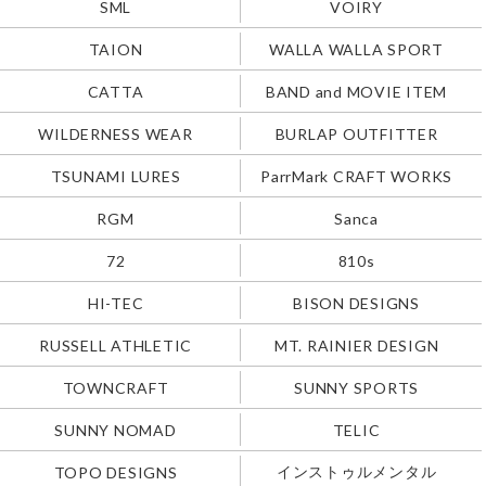
SML
VOIRY
TAION
WALLA WALLA SPORT
CATTA
BAND and MOVIE ITEM
WILDERNESS WEAR
BURLAP OUTFITTER
TSUNAMI LURES
ParrMark CRAFT WORKS
RGM
Sanca
72
810s
HI-TEC
BISON DESIGNS
RUSSELL ATHLETIC
MT. RAINIER DESIGN
TOWNCRAFT
SUNNY SPORTS
SUNNY NOMAD
TELIC
インストゥルメンタル
TOPO DESIGNS