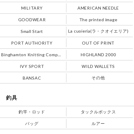
MILITARY
AMERICAN NEEDLE
GOODWEAR
The printed image
La cuoieria(ラ・クオイエリア)
Small Start
PORT AUTHORITY
OUT OF PRINT
Binghamton Knitting Company
HIGHLAND 2000
IVY SPORT
WILD WALLETS
その他
BANSAC
釣具
釣竿・ロッド
タックルボックス
バッグ
ルアー