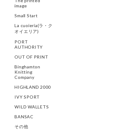
The printed
image
Small Start
La cuoieria(ラ・ク
オイエリア)
PORT
AUTHORITY
OUT OF PRINT
Binghamton
Knitting
Company
HIGHLAND 2000
IVY SPORT
WILD WALLETS
BANSAC
その他