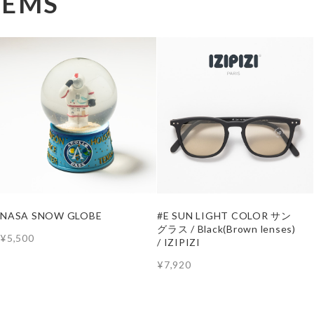
TEMS
NASA SNOW GLOBE
#E SUN LIGHT COLOR サン
グラス / Black(Brown lenses)
¥5,500
/ IZIPIZI
¥7,920