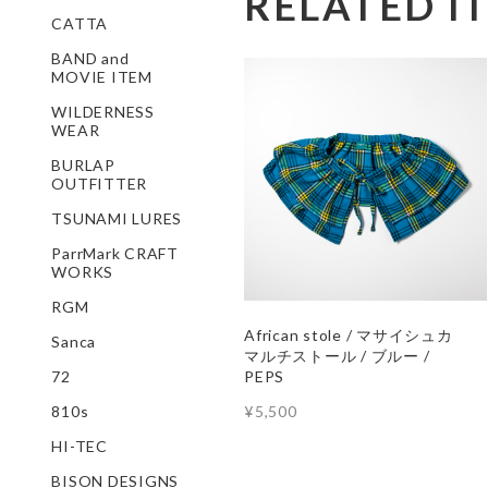
RELATED I
CATTA
BAND and
MOVIE ITEM
WILDERNESS
WEAR
BURLAP
OUTFITTER
TSUNAMI LURES
ParrMark CRAFT
WORKS
RGM
African stole / マサイシュカ
Sanca
マルチストール / ブルー /
72
PEPS
810s
¥5,500
HI-TEC
BISON DESIGNS