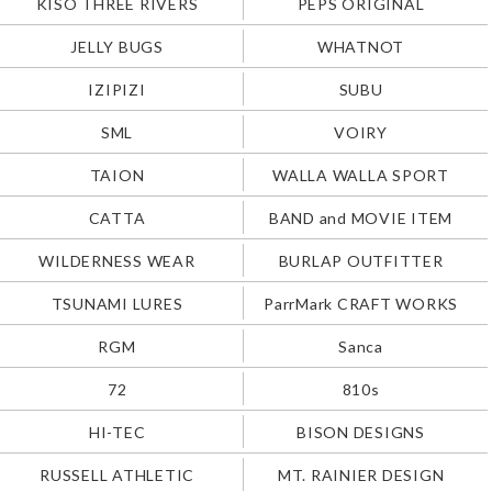
KISO THREE RIVERS
PEPS ORIGINAL
JELLY BUGS
WHATNOT
IZIPIZI
SUBU
SML
VOIRY
TAION
WALLA WALLA SPORT
CATTA
BAND and MOVIE ITEM
WILDERNESS WEAR
BURLAP OUTFITTER
TSUNAMI LURES
ParrMark CRAFT WORKS
RGM
Sanca
72
810s
HI-TEC
BISON DESIGNS
RUSSELL ATHLETIC
MT. RAINIER DESIGN