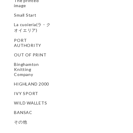
The printed
image
Small Start
La cuoieria(ラ・ク
オイエリア)
PORT
AUTHORITY
OUT OF PRINT
Binghamton
Knitting
Company
HIGHLAND 2000
IVY SPORT
WILD WALLETS
BANSAC
その他