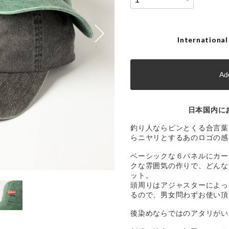
International
Add
日本国内に
釣り人ならピンとくる合言葉「
らニヤリとするあのロゴの感
ベーシックな６パネルにカー
クな雰囲気の作りで、どんな
ット。
頭周りはアジャスターによって
るので、男女問わずお使い頂
後染めならではのアタリがい