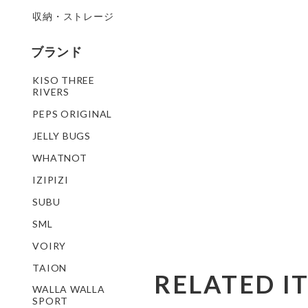
収納・ストレージ
ブランド
KISO THREE
RIVERS
PEPS ORIGINAL
JELLY BUGS
WHATNOT
IZIPIZI
SUBU
SML
VOIRY
TAION
RELATED I
WALLA WALLA
SPORT