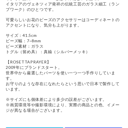
イタリアのヴェネツィア発祥の伝統工芸のガラス細工（ラン
プワーク）のひとつです。
可愛らしいお花のビーズのアクセサリーはコーディネートの
アクセントになり、気分も上がります。
サイズ：41.5cm
ビーズ幅：7~8mm
ビーズ素材：ガラス
トグル（留め具）：真鍮（シルバーメッキ）
【ROSETTAPRAYER】
2009年にブランドスタート。
世界中から厳選したパーツを使い一つ一つ手作りしていま
す。
お守りのような存在になれたらという思いで日本で製作して
います。
※サイズにも個体差により多少の誤差がございます。
※画質環境等や撮影環境により、実際の商品との色、イメー
ジが異なる場合がございます。