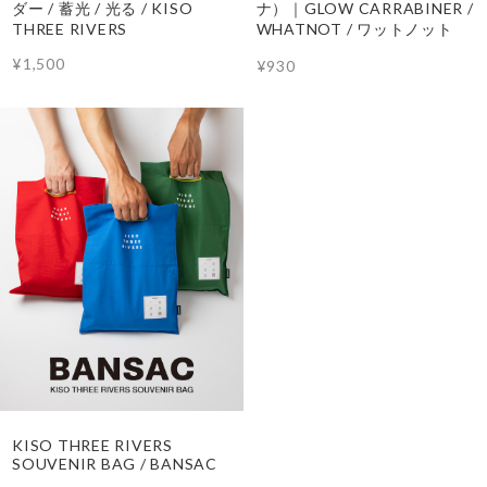
ダー / 蓄光 / 光る / KISO
ナ）｜GLOW CARRABINER /
THREE RIVERS
WHATNOT / ワットノット
¥1,500
¥930
KISO THREE RIVERS
SOUVENIR BAG / BANSAC