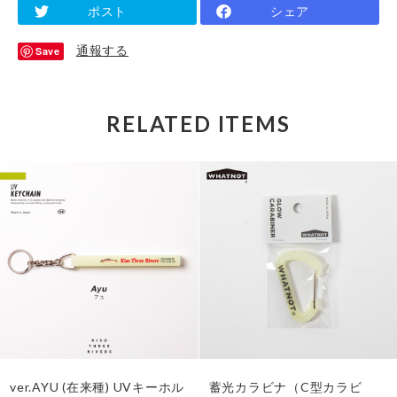
ポスト
シェア
通報する
Save
RELATED ITEMS
ver.AYU (在来種) UVキーホル
蓄光カラビナ（C型カラビ