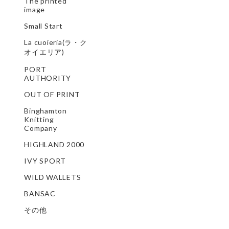
The printed
image
Small Start
La cuoieria(ラ・ク
オイエリア)
PORT
AUTHORITY
OUT OF PRINT
Binghamton
Knitting
Company
HIGHLAND 2000
IVY SPORT
WILD WALLETS
BANSAC
その他