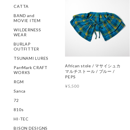
CATTA
BAND and
MOVIE ITEM
WILDERNESS
WEAR
BURLAP
OUTFITTER
TSUNAMI LURES
African stole / マサイシュカ
ParrMark CRAFT
マルチストール / ブルー /
WORKS
PEPS
RGM
¥5,500
Sanca
72
810s
HI-TEC
BISON DESIGNS