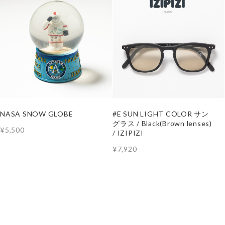
NASA SNOW GLOBE
#E SUN LIGHT COLOR サン
グラス / Black(Brown lenses)
¥5,500
/ IZIPIZI
¥7,920