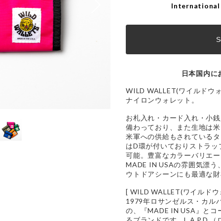
International
S
日本国内に
WILD WALLET(ワイル
ナイロンウォレット。
お札入れ・カード入れ・小銭
備わっており、また生地は米
米軍への供給もされているタ
はD環が付いておりストラッ
可能。豊富なカラーバリエー
MADE IN USAの雰囲気
ウトドアシーンにも最適な財
[ WILD WALLET(ワイルドウ
1979年ロサンゼルス・カ
の、『MADE IN USA』
るブランドです。L.A.P.D.（