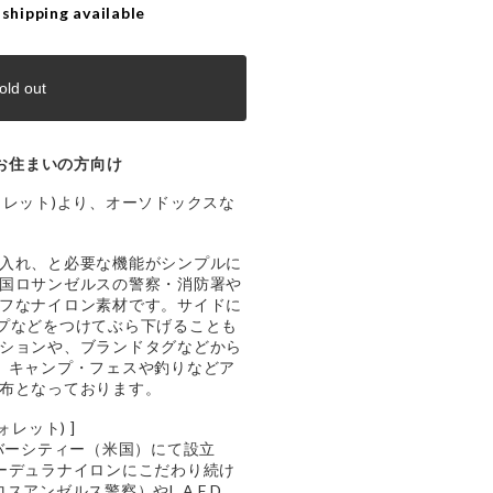
 shipping available
old out
お住まいの方向け
ドウォレット)より、オーソドックスな
入れ、と必要な機能がシンプルに
国ロサンゼルスの警察・消防署や
フなナイロン素材です。サイドに
プなどをつけてぶら下げることも
ションや、ブランドタグなどから
漂う、キャンプ・フェスや釣りなどア
布となっております。
ォレット) ]
ルバーシティー（米国）にて設立
とコーデュラナイロンにこだわり続け
ロスアンゼルス警察）やL.A.F.D.