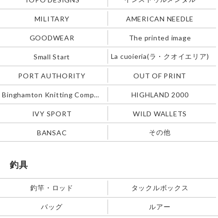
MILITARY
AMERICAN NEEDLE
GOODWEAR
The printed image
La cuoieria(ラ・クオイエリア)
Small Start
PORT AUTHORITY
OUT OF PRINT
Binghamton Knitting Company
HIGHLAND 2000
IVY SPORT
WILD WALLETS
その他
BANSAC
釣具
釣竿・ロッド
タックルボックス
バッグ
ルアー