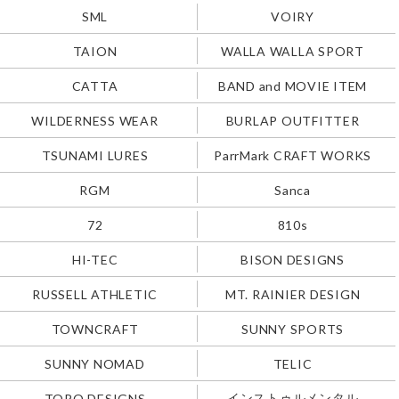
SML
VOIRY
TAION
WALLA WALLA SPORT
CATTA
BAND and MOVIE ITEM
WILDERNESS WEAR
BURLAP OUTFITTER
TSUNAMI LURES
ParrMark CRAFT WORKS
RGM
Sanca
72
810s
HI-TEC
BISON DESIGNS
RUSSELL ATHLETIC
MT. RAINIER DESIGN
TOWNCRAFT
SUNNY SPORTS
SUNNY NOMAD
TELIC
インストゥルメンタル
TOPO DESIGNS