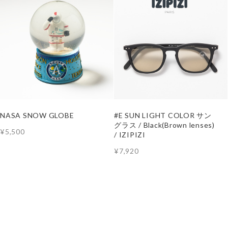
NASA SNOW GLOBE
#E SUN LIGHT COLOR サン
グラス / Black(Brown lenses)
¥5,500
/ IZIPIZI
¥7,920