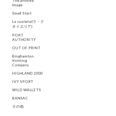
The printed
image
Small Start
La cuoieria(ラ・ク
オイエリア)
PORT
AUTHORITY
OUT OF PRINT
Binghamton
Knitting
Company
HIGHLAND 2000
IVY SPORT
WILD WALLETS
BANSAC
その他