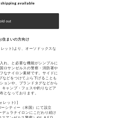
 shipping available
old out
お住まいの方向け
ドウォレット)より、オーソドックスな
入れ、と必要な機能がシンプルに
国ロサンゼルスの警察・消防署や
フなナイロン素材です。サイドに
プなどをつけてぶら下げることも
ションや、ブランドタグなどから
漂う、キャンプ・フェスや釣りなどア
布となっております。
ォレット) ]
ルバーシティー（米国）にて設立
とコーデュラナイロンにこだわり続け
ロスアンゼルス警察）やL.A.F.D.