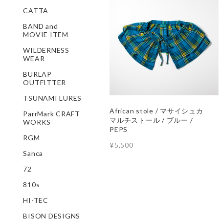
CATTA
BAND and
MOVIE ITEM
WILDERNESS
WEAR
BURLAP
OUTFITTER
TSUNAMI LURES
African stole / マサイシュカ
ParrMark CRAFT
マルチストール / ブルー /
WORKS
PEPS
RGM
¥5,500
Sanca
72
810s
HI-TEC
BISON DESIGNS