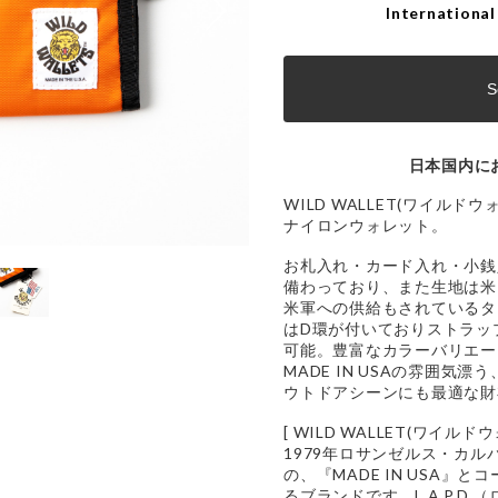
International
S
日本国内に
WILD WALLET(ワイル
ナイロンウォレット。
お札入れ・カード入れ・小銭
備わっており、また生地は米
米軍への供給もされているタ
はD環が付いておりストラッ
可能。豊富なカラーバリエー
MADE IN USAの雰囲気
ウトドアシーンにも最適な財
[ WILD WALLET(ワイルドウ
1979年ロサンゼルス・カ
の、『MADE IN USA』
るブランドです。L.A.P.D.（