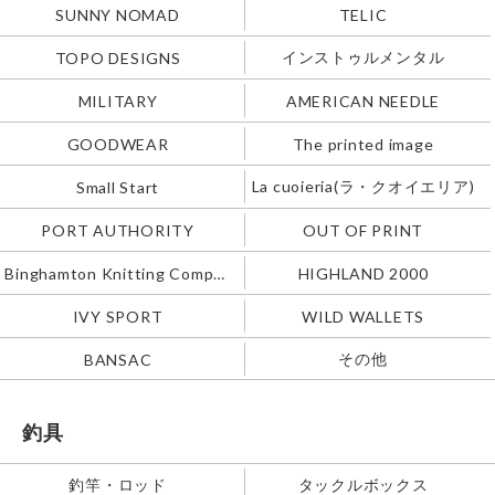
SUNNY NOMAD
TELIC
インストゥルメンタル
TOPO DESIGNS
MILITARY
AMERICAN NEEDLE
GOODWEAR
The printed image
La cuoieria(ラ・クオイエリア)
Small Start
PORT AUTHORITY
OUT OF PRINT
Binghamton Knitting Company
HIGHLAND 2000
IVY SPORT
WILD WALLETS
その他
BANSAC
釣具
釣竿・ロッド
タックルボックス