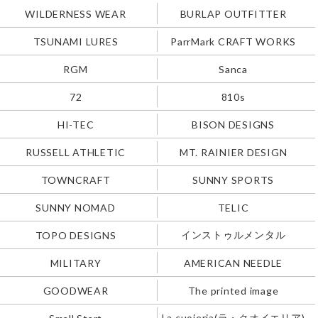
WILDERNESS WEAR
BURLAP OUTFITTER
TSUNAMI LURES
ParrMark CRAFT WORKS
RGM
Sanca
72
810s
HI-TEC
BISON DESIGNS
RUSSELL ATHLETIC
MT. RAINIER DESIGN
TOWNCRAFT
SUNNY SPORTS
SUNNY NOMAD
TELIC
インストゥルメンタル
TOPO DESIGNS
MILITARY
AMERICAN NEEDLE
GOODWEAR
The printed image
La cuoieria(ラ・クオイエリア)