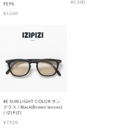
¥5,500
PEPS
¥5,500
#E SUN LIGHT COLOR サン
グラス / Black(Brown lenses)
/ IZIPIZI
¥7,920