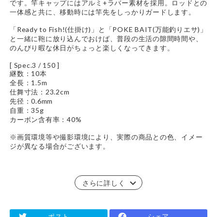
です。竿キャップにはアルミ+ラバー素材を採用。ロッドとの
一体感と共に、移動時には竿先をしっかりガードします。
「Ready to Fish!(仕掛け)」と「POKE BAIT(万能釣りエサ)」
と一緒に鞄に放り込んでおけば、普段の生活の隙間時間や、
のんびり暇な休日がちょっと楽しくなってきます。
[ Spec.3 / 150 ]
継数：10本
全長：1.5m
仕舞寸法：23.2cm
先径：0.6mm
自重：35g
カーボン含有率：40%
※画質環境等や撮影環境により、実際の商品との色、イメー
ジが異なる場合がございます。
さらに詳しく
ポスト
シェア