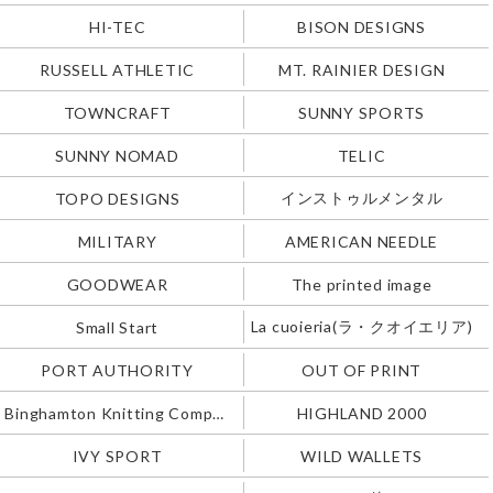
HI-TEC
BISON DESIGNS
RUSSELL ATHLETIC
MT. RAINIER DESIGN
TOWNCRAFT
SUNNY SPORTS
SUNNY NOMAD
TELIC
インストゥルメンタル
TOPO DESIGNS
MILITARY
AMERICAN NEEDLE
GOODWEAR
The printed image
La cuoieria(ラ・クオイエリア)
Small Start
PORT AUTHORITY
OUT OF PRINT
Binghamton Knitting Company
HIGHLAND 2000
IVY SPORT
WILD WALLETS