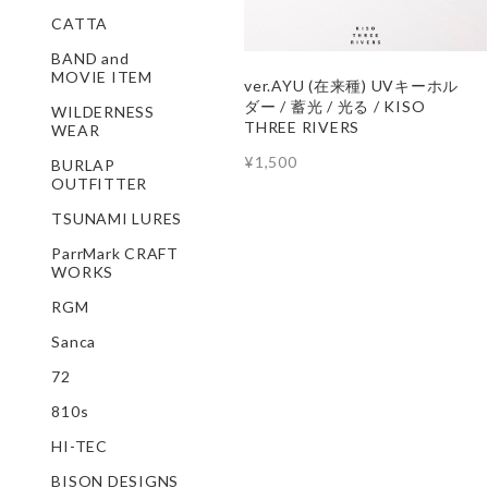
CATTA
BAND and
MOVIE ITEM
ver.AYU (在来種) UVキーホル
ダー / 蓄光 / 光る / KISO
WILDERNESS
THREE RIVERS
WEAR
¥1,500
BURLAP
OUTFITTER
TSUNAMI LURES
ParrMark CRAFT
WORKS
RGM
Sanca
72
810s
HI-TEC
BISON DESIGNS