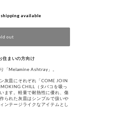
 shipping available
old out
お住まいの方向け
elamine Ashtray」。
灰皿にそれぞれ「COME JOIN
SMOKING CHILL（タバコを吸っ
います。軽量で耐熱性に優れ、傷
作られた灰皿はシンプルで扱いや
ィンテージライクなアイテムとし