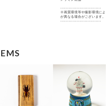
------------------------------
※画質環境等や撮影環境によ
が異なる場合がございます。
------------------------------
TEMS