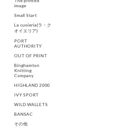
The printed
image
Small Start
La cuoieria(ラ・ク
オイエリア)
PORT
AUTHORITY
OUT OF PRINT
Binghamton
Knitting
Company
HIGHLAND 2000
IVY SPORT
WILD WALLETS
BANSAC
その他