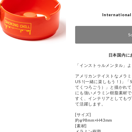
International
S
日本国内に
「インストゥルメンタル」より「M
アメリカンテイストなメラミン
US !(一緒に楽しもう！)」「
てくつろごう）」と描かれて
にも強いメラミン樹脂素材で
すく、インテリアとしてもヴ
て活躍します。
[サイズ]
約φ98mm×H43mm
[素材]
メラミン樹脂