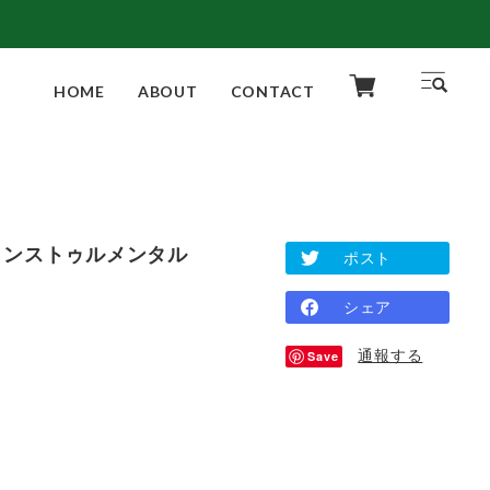
HOME
ABOUT
CONTACT
y / インストゥルメンタル
ポスト
シェア
通報する
Save