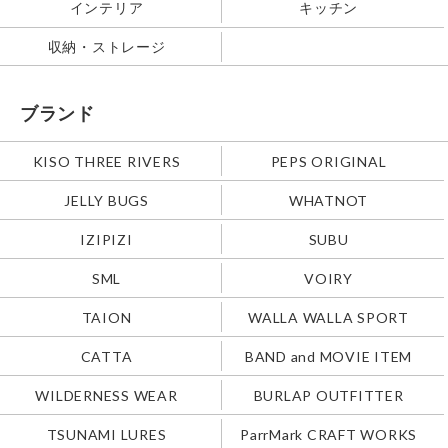
インテリア
キッチン
収納・ストレージ
ブランド
KISO THREE RIVERS
PEPS ORIGINAL
JELLY BUGS
WHATNOT
IZIPIZI
SUBU
SML
VOIRY
TAION
WALLA WALLA SPORT
CATTA
BAND and MOVIE ITEM
WILDERNESS WEAR
BURLAP OUTFITTER
TSUNAMI LURES
ParrMark CRAFT WORKS