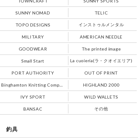
TOWNCRAFT
SUNNY SPORTS
SUNNY NOMAD
TELIC
インストゥルメンタル
TOPO DESIGNS
MILITARY
AMERICAN NEEDLE
GOODWEAR
The printed image
La cuoieria(ラ・クオイエリア)
Small Start
PORT AUTHORITY
OUT OF PRINT
Binghamton Knitting Company
HIGHLAND 2000
IVY SPORT
WILD WALLETS
その他
BANSAC
釣具