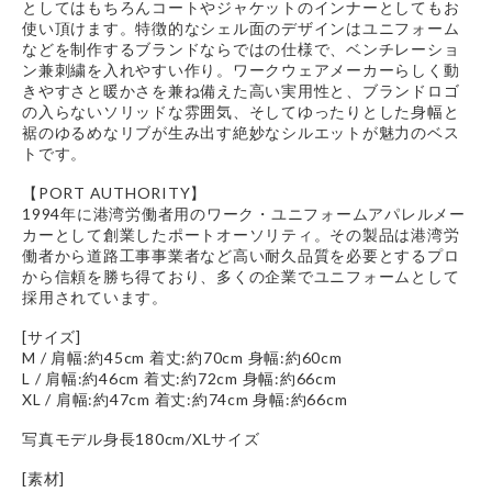
としてはもちろんコートやジャケットのインナーとしてもお
使い頂けます。特徴的なシェル面のデザインはユニフォーム
などを制作するブランドならではの仕様で、ベンチレーショ
ン兼刺繍を入れやすい作り。ワークウェアメーカーらしく動
きやすさと暖かさを兼ね備えた高い実用性と、ブランドロゴ
の入らないソリッドな雰囲気、そしてゆったりとした身幅と
裾のゆるめなリブが生み出す絶妙なシルエットが魅力のベス
トです。
【PORT AUTHORITY】
1994年に港湾労働者用のワーク・ユニフォームアパレルメー
カーとして創業したポートオーソリティ。その製品は港湾労
働者から道路工事事業者など高い耐久品質を必要とするプロ
から信頼を勝ち得ており、多くの企業でユニフォームとして
採用されています。
[サイズ]
M / 肩幅:約45cm 着丈:約70cm 身幅:約60cm
L / 肩幅:約46cm 着丈:約72cm 身幅:約66cm
XL / 肩幅:約47cm 着丈:約74cm 身幅:約66cm
写真モデル身長180cm/XLサイズ
[素材]