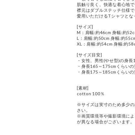
肌触り良く、快適な着心地で
襟元はダブルステッチ仕様で
愛用いただけるTシャツとな
[サイズ]
M：肩幅:約46cm 身幅:約52c
L：肩幅:約50cm 身幅:約55c
XL：肩幅:約54cm 身幅:約58
[サイズ目安]
・女性、男性(やせ型)の身長
・身長165～175cmくらい
・身長175～185cmくらい
[素材]
cotton 100％
※サイズは実寸のため多少の
さい。
※画質環境等や撮影環境によ
が異なる場合がございます。