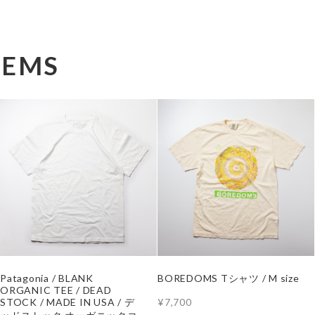
TEMS
Patagonia / BLANK
BOREDOMS Tシャツ / M size
ORGANIC TEE / DEAD
¥7,700
STOCK / MADE IN USA / デ