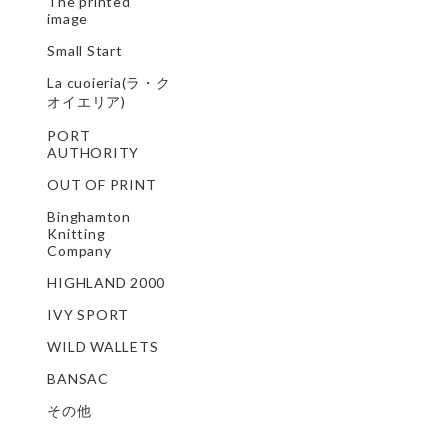
The printed
image
Small Start
La cuoieria(ラ・ク
オイエリア)
PORT
AUTHORITY
OUT OF PRINT
Binghamton
Knitting
Company
HIGHLAND 2000
IVY SPORT
WILD WALLETS
BANSAC
その他