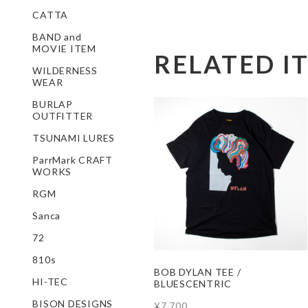
CATTA
BAND and
MOVIE ITEM
RELATED I
WILDERNESS
WEAR
BURLAP
OUTFITTER
TSUNAMI LURES
ParrMark CRAFT
WORKS
RGM
Sanca
72
810s
BOB DYLAN TEE /
HI-TEC
BLUESCENTRIC
BISON DESIGNS
¥7,700