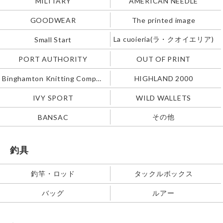
MILITARY
AMERICAN NEEDLE
GOODWEAR
The printed image
La cuoieria(ラ・クオイエリア)
Small Start
PORT AUTHORITY
OUT OF PRINT
Binghamton Knitting Company
HIGHLAND 2000
IVY SPORT
WILD WALLETS
その他
BANSAC
釣具
釣竿・ロッド
タックルボックス
バッグ
ルアー