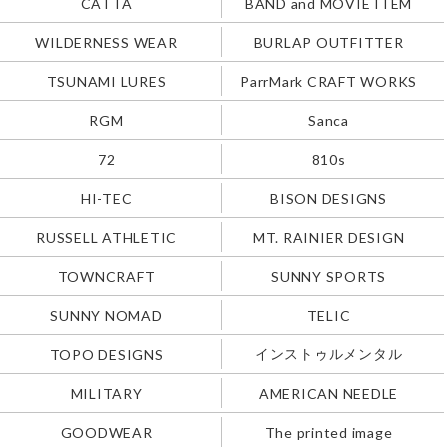
CATTA
BAND and MOVIE ITEM
WILDERNESS WEAR
BURLAP OUTFITTER
TSUNAMI LURES
ParrMark CRAFT WORKS
RGM
Sanca
72
810s
HI-TEC
BISON DESIGNS
RUSSELL ATHLETIC
MT. RAINIER DESIGN
TOWNCRAFT
SUNNY SPORTS
SUNNY NOMAD
TELIC
インストゥルメンタル
TOPO DESIGNS
MILITARY
AMERICAN NEEDLE
GOODWEAR
The printed image