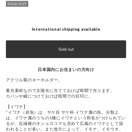
SOLD OUT
International shipping available
Sold out
日本国内にお住まいの方向け
アクリル製のキーホルダー。
蓄光素材なので太陽光に当てておけば暗闇で光ります。
カバンや鍵につけておけば暗闇での目印に。
【イワナ】
“イワナ（岩魚）は、サケ目 サケ科 イワナ属の魚。分類上
は、イワナ属のうちの1種にイワナという和名がつけられてい
るが、近縁種のオショロコマも含めて広義のイワナとして扱
われることが多い。また地方によって、イモナ、イモウオ、