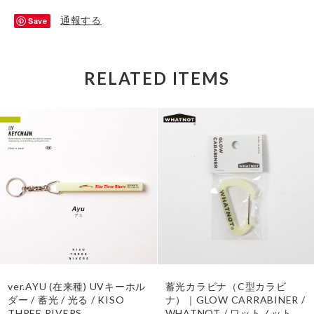
通報する
Save
RELATED ITEMS
ver.AYU (在来種) UVキーホル
蓄光カラビナ（C型カラビ
ダー / 蓄光 / 光る / KISO
ナ）｜GLOW CARRABINER /
THREE RIVERS
WHATNOT / ワットノット