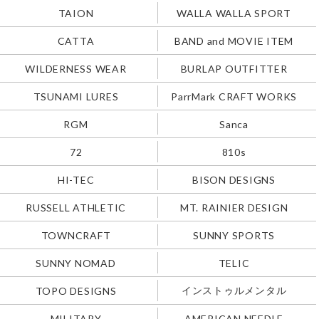
TAION
WALLA WALLA SPORT
CATTA
BAND and MOVIE ITEM
WILDERNESS WEAR
BURLAP OUTFITTER
TSUNAMI LURES
ParrMark CRAFT WORKS
RGM
Sanca
72
810s
HI-TEC
BISON DESIGNS
RUSSELL ATHLETIC
MT. RAINIER DESIGN
TOWNCRAFT
SUNNY SPORTS
SUNNY NOMAD
TELIC
インストゥルメンタル
TOPO DESIGNS
MILITARY
AMERICAN NEEDLE