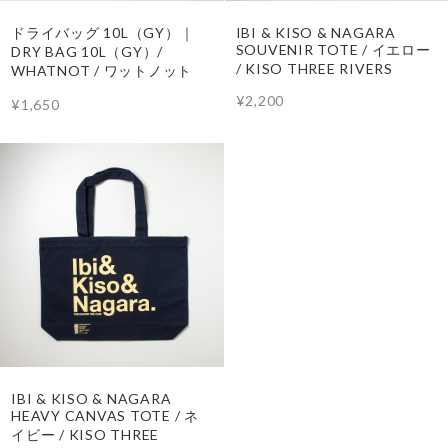
ドライバッグ 10L（GY）｜
IBI & KISO & NAGARA
SOUVENIR TOTE / イエロー
DRY BAG 10L（GY）/
/ KISO THREE RIVERS
WHATNOT / ワットノット
¥2,200
¥1,650
IBI & KISO & NAGARA
HEAVY CANVAS TOTE / ネ
イビー / KISO THREE